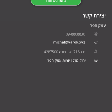
בואו נשוחח
יצירת קשר
עמק חפר
09-8808830
michal@yarok.xyz
ת.ד 716 כפר מונש 4287500
ירוק מרכז יזמות עמק חפר