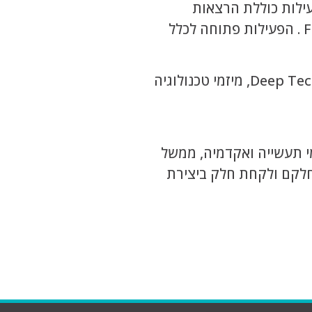
עילות כוללת הרצאות
מקצועיות, קורסים, האקתונים וקבוצת רובוטיקה המשתתפת כבר למעלה מעשור בפעילות ארגון FIRST Israel . הפעילות פתוחה לכלל
פעילות המתמקדת בהשקעות במיזמים בשלבים שונים של היזמות. רוב ההשקעות יהיו סביב מיזמי Deep Tech, מיזמי טכנולוגיה
מי תעשייה ואקדמיה, ממשל
חלקם ולקחת חלק ביצירת